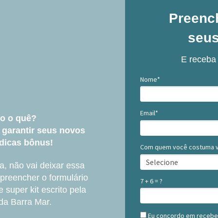
Preenc
seu
E receba 
Nome*
Email*
o o quê?
 garantir seus novos
dicas bônus!
Com quem você costuma vi
a, não vai deixar essa
 preencher o formulário
7 + 6 = ?
 super kit escrito pela
da Barra Mar.
Eu concordo em recebe