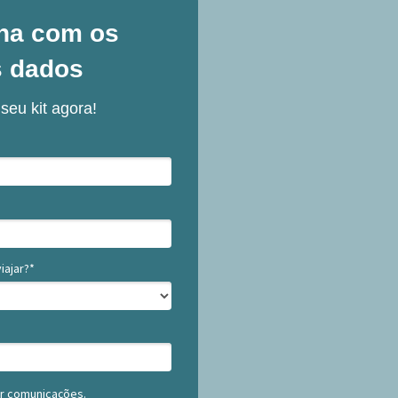
ha com os
s dados
seu kit agora!
ajar?*
r comunicações.