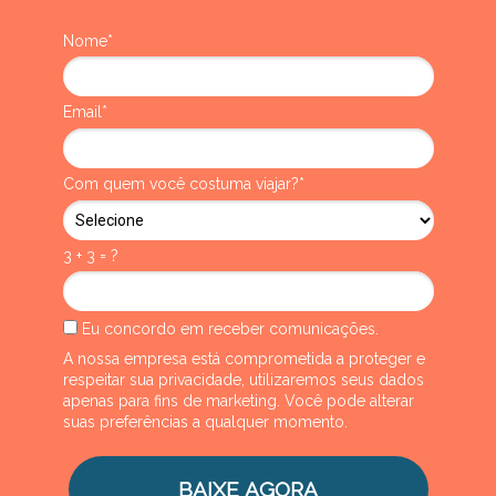
Nome*
Email*
Com quem você costuma viajar?*
3 + 3 = ?
Eu concordo em receber comunicações.
A nossa empresa está comprometida a proteger e
respeitar sua privacidade, utilizaremos seus dados
apenas para fins de marketing. Você pode alterar
suas preferências a qualquer momento.
BAIXE AGORA